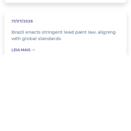
17/07/2026
Brazil enacts stringent lead paint law, aligning
with global standards
LEIA MAIS
22/07/2026
O futuro das tintas é ainda mais sustentável
LEIA MAIS