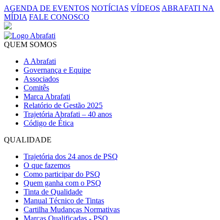
AGENDA DE EVENTOS
NOTÍCIAS
VÍDEOS
ABRAFATI NA
MÍDIA
FALE CONOSCO
QUEM SOMOS
A Abrafati
Governança e Equipe
Associados
Comitês
Marca Abrafati
Relatório de Gestão 2025
Trajetória Abrafati – 40 anos
Código de Ética
QUALIDADE
Trajetória dos 24 anos de PSQ
O que fazemos
Como participar do PSQ
Quem ganha com o PSQ
Tinta de Qualidade
Manual Técnico de Tintas
Cartilha Mudanças Normativas
Marcas Qualificadas - PSQ