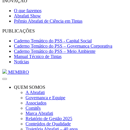
INOVAÇÃO
O que fazemos
Abrafati Show
Prêmio Abrafati de Ciência em Tintas
PUBLICAÇÕES
Caderno Temático do PSS - Capital Social
Caderno Temático do PSS – Governança Corporativa
Caderno Temático do PSS – Meio Ambiente
Manual Técnico de Tintas
Notícias
MEMBRO
QUEM SOMOS
A Abrafati
Governança e Equipe
Associados
Comitês
Marca Abrafati
Relatório de Gestão 2025
Conteúdos de Qualidade
Trajetória Abrafati – 40 anos