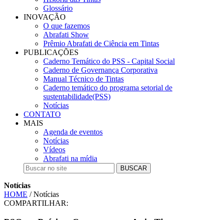
Glossário
INOVAÇÃO
O que fazemos
Abrafati Show
Prêmio Abrafati de Ciência em Tintas
PUBLICAÇÕES
Caderno Temático do PSS - Capital Social
Caderno de Governança Corporativa
Manual Técnico de Tintas
Caderno temático do programa setorial de
sustentabilidade(PSS)
Notícias
CONTATO
MAIS
Agenda de eventos
Notícias
Vídeos
Abrafati na mídia
BUSCAR
Notícias
HOME
/ Notícias
COMPARTILHAR: