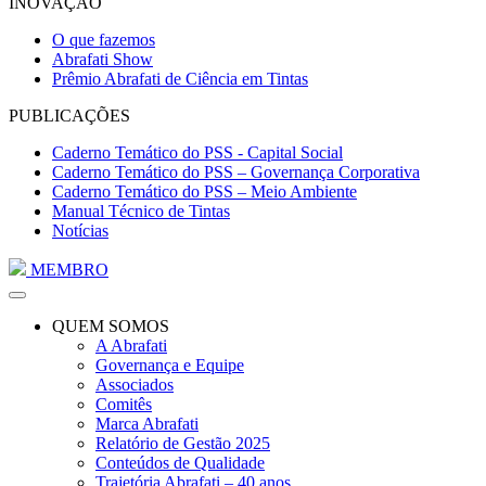
INOVAÇÃO
O que fazemos
Abrafati Show
Prêmio Abrafati de Ciência em Tintas
PUBLICAÇÕES
Caderno Temático do PSS - Capital Social
Caderno Temático do PSS – Governança Corporativa
Caderno Temático do PSS – Meio Ambiente
Manual Técnico de Tintas
Notícias
MEMBRO
QUEM SOMOS
A Abrafati
Governança e Equipe
Associados
Comitês
Marca Abrafati
Relatório de Gestão 2025
Conteúdos de Qualidade
Trajetória Abrafati – 40 anos