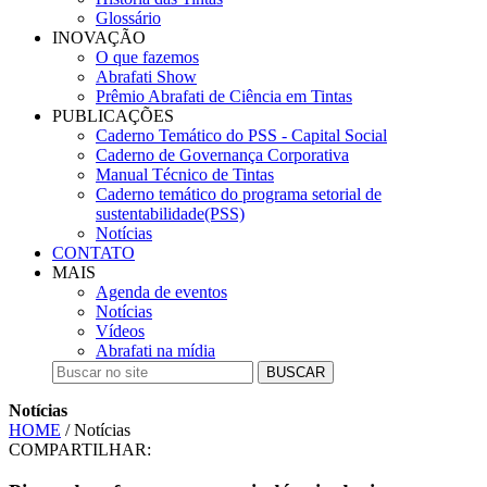
Glossário
INOVAÇÃO
O que fazemos
Abrafati Show
Prêmio Abrafati de Ciência em Tintas
PUBLICAÇÕES
Caderno Temático do PSS - Capital Social
Caderno de Governança Corporativa
Manual Técnico de Tintas
Caderno temático do programa setorial de
sustentabilidade(PSS)
Notícias
CONTATO
MAIS
Agenda de eventos
Notícias
Vídeos
Abrafati na mídia
BUSCAR
Notícias
HOME
/ Notícias
COMPARTILHAR: