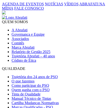
AGENDA DE EVENTOS
NOTÍCIAS
VÍDEOS
ABRAFATI NA
MÍDIA
FALE CONOSCO
QUEM SOMOS
A Abrafati
Governança e Equipe
Associados
Comitês
Marca Abrafati
Relatório de Gestão 2025
Trajetória Abrafati – 40 anos
Código de Ética
QUALIDADE
Trajetória dos 24 anos de PSQ
O que fazemos
Como participar do PSQ
Quem ganha com o PSQ
Tinta de Qualidade
Manual Técnico de Tintas
Cartilha Mudanças Normativas
Marcas Qualificadas - PSQ