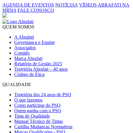
AGENDA DE EVENTOS
NOTÍCIAS
VÍDEOS
ABRAFATI NA
MÍDIA
FALE CONOSCO
QUEM SOMOS
A Abrafati
Governança e Equipe
Associados
Comitês
Marca Abrafati
Relatório de Gestão 2025
Trajetória Abrafati – 40 anos
Código de Ética
QUALIDADE
Trajetória dos 24 anos de PSQ
O que fazemos
Como participar do PSQ
Quem ganha com o PSQ
Tinta de Qualidade
Manual Técnico de Tintas
Cartilha Mudanças Normativas
Marcas Qualificadas - PSQ