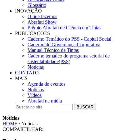
Glossário
INOVAÇÃO
O que fazemos
Abrafati Show
Prêmio Abrafati de Ciência em Tintas
PUBLICAÇÕES
Caderno Temático do PSS - Capital Social
Caderno de Governança Corporativa
Manual Técnico de Tintas
Caderno temático do programa setorial de
sustentabilidade(PSS)
Notícias
CONTATO
MAIS
Agenda de eventos
Notícias
Vídeos
Abrafati na mídia
BUSCAR
Notícias
HOME
/ Notícias
COMPARTILHAR: