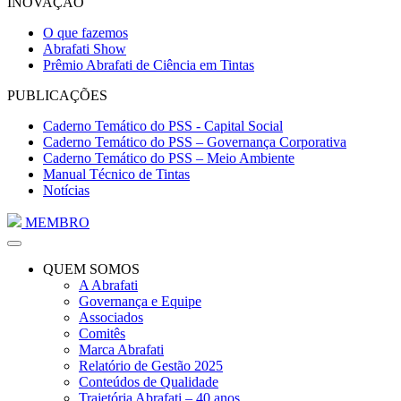
INOVAÇÃO
O que fazemos
Abrafati Show
Prêmio Abrafati de Ciência em Tintas
PUBLICAÇÕES
Caderno Temático do PSS - Capital Social
Caderno Temático do PSS – Governança Corporativa
Caderno Temático do PSS – Meio Ambiente
Manual Técnico de Tintas
Notícias
MEMBRO
QUEM SOMOS
A Abrafati
Governança e Equipe
Associados
Comitês
Marca Abrafati
Relatório de Gestão 2025
Conteúdos de Qualidade
Trajetória Abrafati – 40 anos