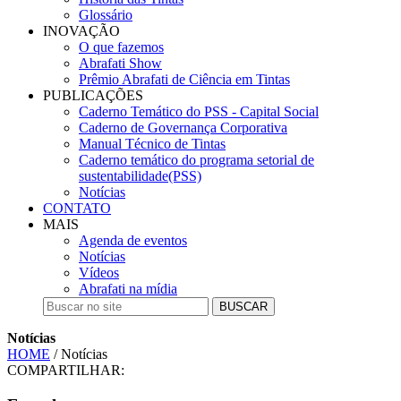
Glossário
INOVAÇÃO
O que fazemos
Abrafati Show
Prêmio Abrafati de Ciência em Tintas
PUBLICAÇÕES
Caderno Temático do PSS - Capital Social
Caderno de Governança Corporativa
Manual Técnico de Tintas
Caderno temático do programa setorial de
sustentabilidade(PSS)
Notícias
CONTATO
MAIS
Agenda de eventos
Notícias
Vídeos
Abrafati na mídia
BUSCAR
Notícias
HOME
/ Notícias
COMPARTILHAR: