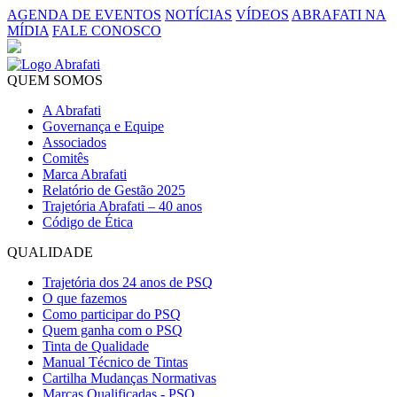
AGENDA DE EVENTOS
NOTÍCIAS
VÍDEOS
ABRAFATI NA
MÍDIA
FALE CONOSCO
QUEM SOMOS
A Abrafati
Governança e Equipe
Associados
Comitês
Marca Abrafati
Relatório de Gestão 2025
Trajetória Abrafati – 40 anos
Código de Ética
QUALIDADE
Trajetória dos 24 anos de PSQ
O que fazemos
Como participar do PSQ
Quem ganha com o PSQ
Tinta de Qualidade
Manual Técnico de Tintas
Cartilha Mudanças Normativas
Marcas Qualificadas - PSQ