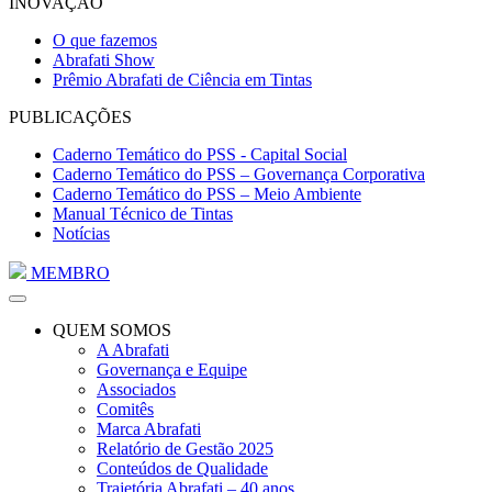
INOVAÇÃO
O que fazemos
Abrafati Show
Prêmio Abrafati de Ciência em Tintas
PUBLICAÇÕES
Caderno Temático do PSS - Capital Social
Caderno Temático do PSS – Governança Corporativa
Caderno Temático do PSS – Meio Ambiente
Manual Técnico de Tintas
Notícias
MEMBRO
QUEM SOMOS
A Abrafati
Governança e Equipe
Associados
Comitês
Marca Abrafati
Relatório de Gestão 2025
Conteúdos de Qualidade
Trajetória Abrafati – 40 anos