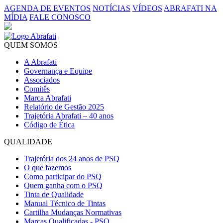
AGENDA DE EVENTOS
NOTÍCIAS
VÍDEOS
ABRAFATI NA
MÍDIA
FALE CONOSCO
QUEM SOMOS
A Abrafati
Governança e Equipe
Associados
Comitês
Marca Abrafati
Relatório de Gestão 2025
Trajetória Abrafati – 40 anos
Código de Ética
QUALIDADE
Trajetória dos 24 anos de PSQ
O que fazemos
Como participar do PSQ
Quem ganha com o PSQ
Tinta de Qualidade
Manual Técnico de Tintas
Cartilha Mudanças Normativas
Marcas Qualificadas - PSQ