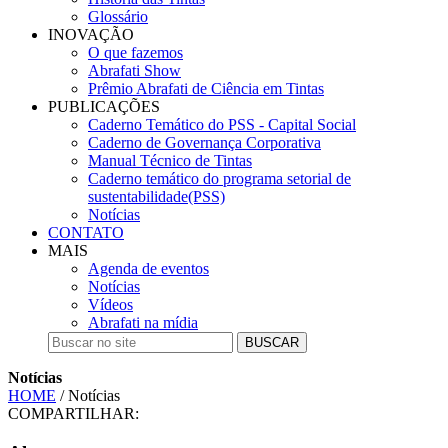
Glossário
INOVAÇÃO
O que fazemos
Abrafati Show
Prêmio Abrafati de Ciência em Tintas
PUBLICAÇÕES
Caderno Temático do PSS - Capital Social
Caderno de Governança Corporativa
Manual Técnico de Tintas
Caderno temático do programa setorial de
sustentabilidade(PSS)
Notícias
CONTATO
MAIS
Agenda de eventos
Notícias
Vídeos
Abrafati na mídia
BUSCAR
Notícias
HOME
/ Notícias
COMPARTILHAR: