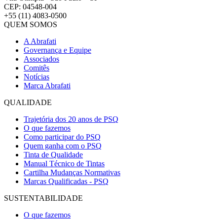
CEP: 04548-004
+55 (11) 4083-0500
QUEM SOMOS
A Abrafati
Governança e Equipe
Associados
Comitês
Notícias
Marca Abrafati
QUALIDADE
Trajetória dos 20 anos de PSQ
O que fazemos
Como participar do PSQ
Quem ganha com o PSQ
Tinta de Qualidade
Manual Técnico de Tintas
Cartilha Mudanças Normativas
Marcas Qualificadas - PSQ
SUSTENTABILIDADE
O que fazemos