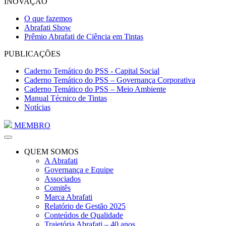
INOVAÇÃO
O que fazemos
Abrafati Show
Prêmio Abrafati de Ciência em Tintas
PUBLICAÇÕES
Caderno Temático do PSS - Capital Social
Caderno Temático do PSS – Governança Corporativa
Caderno Temático do PSS – Meio Ambiente
Manual Técnico de Tintas
Notícias
MEMBRO
QUEM SOMOS
A Abrafati
Governança e Equipe
Associados
Comitês
Marca Abrafati
Relatório de Gestão 2025
Conteúdos de Qualidade
Trajetória Abrafati – 40 anos